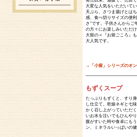
発売以来、通販で、売店で
大変な人気をいただいてい
天ぷら、さつま揚げとはち
感、食べ切りサイズの便利
さ”です。子供さんからご
の方々にお楽しみいただけ
大留の＝『お留ごころ』も
大人気です。
→「小留」シリーズのオン
もずくスープ
たっぷりもずくと、すり身
し仕立て。乾燥ネギと七味
かく召し上がっていただく
いお水を注いでもひんやり
腹がすいた時や食卓にもう
ン、ミネラルいっぱいの健