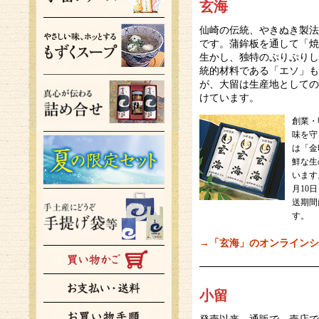
玄海
仙崎の伝統、やきぬき製法
です。蒲鉾板を通して「焼
生かし、独特のぷりぷりし
統的材料である「エソ」も
が、大留は生産地としての
けています。
創業・
味を守
は「金
鮮な生
います
月10
送期間
す。
→「玄海」のオンラインシ
小留