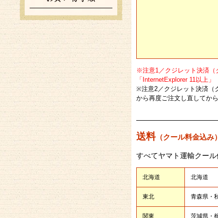
※注意1／クジレット決済（ク
「InternetExplorer 11
※注意2／クジレット決済（
から再度ご注文し直してか
送料
（クール料金込み
すべてヤマト運輸クール
北海道
北海道
東北
青森県・秋
関東
茨城県・栃