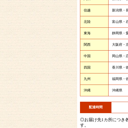
信越
新潟県・
北陸
富山県・石
東海
静岡県・愛
関西
大阪府・京
中国
岡山県・広
四国
香川県・徳
九州
福岡県・佐
沖縄
沖縄県
配達時間
◎お届け先1カ所につき各
す。