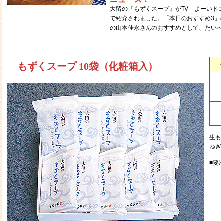
大留の『もずくスープ』がTV「よーいドン！
で紹介されました。「本日のおすすめ3
の山本佳永さんのおすすめとして、たい
もずくスープ 10袋（化粧箱入）
生も
ねぎ
■要