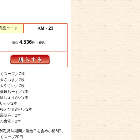
KM - 23
商品コード
4,536
円
価格
（税込）
くスープ／7袋
天さつま／2枚
天やさい／2枚
蒲鉾ちーず／2本
紅しょうが／2本
いか／2本
桜えび青のり／2本
黒胡麻／2本
わ食堂／2本
冷蔵,賞味期間／製造日を含め小留6日、
くスープ20日