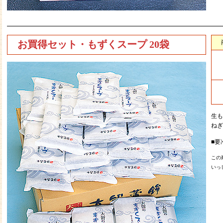
お買得セット・もずくスープ 20袋
生も
ねぎ
■要
この
いっ