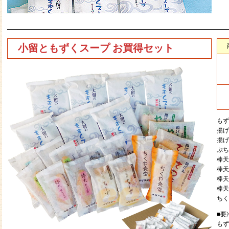
小留ともずくスープ お買得セット
もず
揚げ
揚げ
ぷち
棒天
棒天
棒天
棒天
ちく
■要
もず