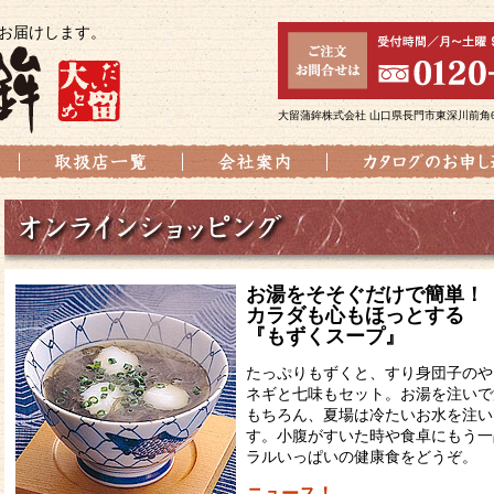
お届けします。
大留蒲鉾株式会社 山口県長門市東深川前角643-1 
お湯をそそぐだけで簡単！
カラダも心もほっとする
『もずくスープ』
たっぷりもずくと、すり身団子のや
ネギと七味もセット。お湯を注いで
もちろん、夏場は冷たいお水を注い
す。小腹がすいた時や食卓にもう一
ラルいっぱいの健康食をどうぞ。
ニュース！