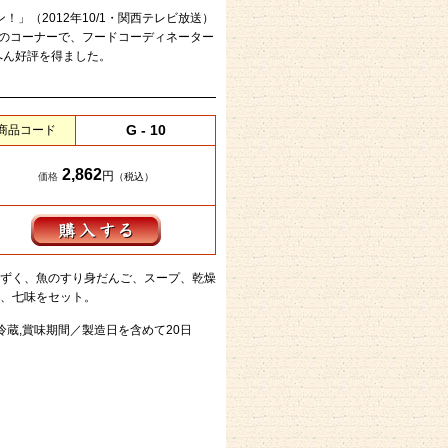
」（2012年10/1・関西テレビ放送）
」のコーナーで、フードコーディネーター
へん好評を得ました。
G - 10
商品コード
2,862
円
価格
（税込）
ずく、魚のすり身だんご、スープ、乾燥
、七味をセット。
冷蔵,賞味期間／製造日を含めて20日