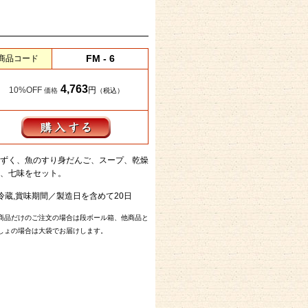
FM - 6
商品コード
4,763
10%OFF
円
価格
（税込）
ずく、魚のすり身だんご、スープ、乾燥
、七味をセット。
冷蔵,賞味期間／製造日を含めて20日
商品だけのご注文の場合は段ボール箱、他商品と
しょの場合は大袋でお届けします。